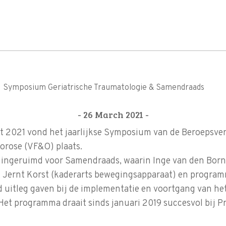
Symposium Geriatrische Traumatologie & Samendraads
- 26 March 2021 -
t 2021 vond het jaarlijkse Symposium van de Beroepsver
orose (VF&O) plaats.
r ingeruimd voor Samendraads, waarin Inge van den Borne
, Jernt Korst (kaderarts bewegingsapparaat) en progr
d uitleg gaven bij de implementatie en voortgang van h
Het programma draait sinds januari 2019 succesvol bij P