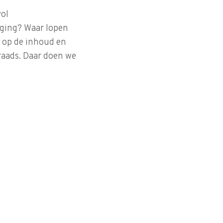
vol
iging? Waar lopen
k op de inhoud en
raads. Daar doen we