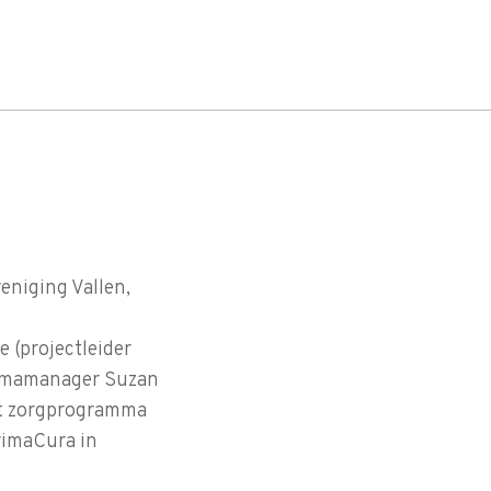
eniging Vallen,
 (projectleider
ammamanager Suzan
et zorgprogramma
rimaCura in