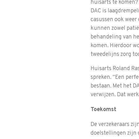
huisarts te komen? 
DAC is laagdrempeli
casussen ook weer 
kunnen zowel patiën
behandeling van het
komen. Hierdoor wo
tweedelijns zorg t
Huisarts Roland Ras
spreken. “Een perfe
bestaan. Met het DA
verwijzen. Dat werkt
Toekomst
De verzekeraars zij
doelstellingen zijn