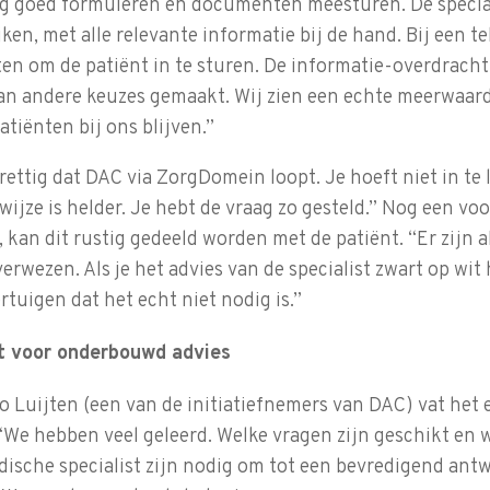
aag goed formuleren en documenten meesturen. De special
jken, met alle relevante informatie bij de hand. Bij een t
ten om de patiënt in te sturen. De informatie-overdracht 
an andere keuzes gemaakt. Wij zien een echte meerwaard
atiënten bij ons blijven.”
rettig dat DAC via ZorgDomein loopt. Je hoeft niet in te
ijze is helder. Je hebt de vraag zo gesteld.” Nog een voo
 kan dit rustig gedeeld worden met de patiënt. “Er zijn a
rwezen. Als je het advies van de specialist zwart op wit 
rtuigen dat het echt niet nodig is.”
t voor onderbouwd advies
uijten (een van de initiatiefnemers van DAC) vat het e
We hebben veel geleerd. Welke vragen zijn geschikt en w
dische specialist zijn nodig om tot een bevredigend ant