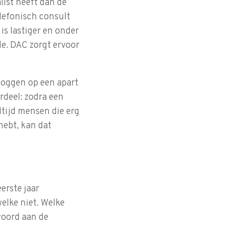
ist heeft dan de
elefonisch consult
is lastiger en onder
e. DAC zorgt ervoor
 loggen op een apart
rdeel: zodra een
ltijd mensen die erg
hebt, kan dat
erste jaar
elke niet. Welke
woord aan de