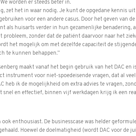
We worden er steeds beter in.
g, zet het in waar nodig. Je kunt de opgedane kennis uit
gebruiken voor een andere casus. Door het geven van de 
t als huisarts verder in hun gezamenlijke benadering, a
 probleem, zonder dat de patiënt daarvoor naar het ziek
rdt het mogelijk om met dezelfde capaciteit de stijgend
och te kunnen behappen.”
enberg maakt vanaf het begin gebruik van het DAC en is 
ct instrument voor niet-spoedeisende vragen, dat al ve
C heb ik de mogelijkheid om extra advies te vragen, zond
 snel en effectief, binnen vijf werkdagen krijg ik een rea
n ook enthousiast. De businesscase was helder geformule
 gehaald. Hoewel de doelmatigheid (wordt DAC voor de ju