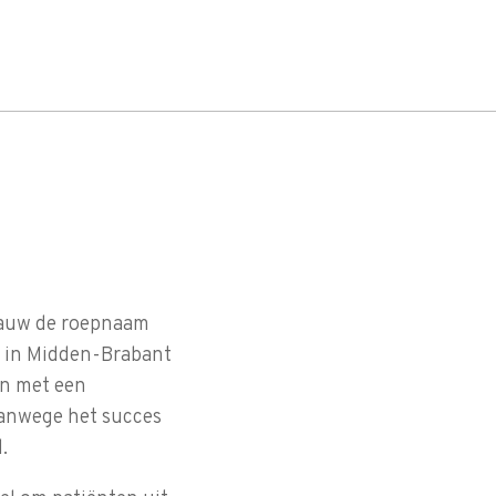
lgauw de roepnaam
n in Midden-Brabant
en met een
 vanwege het succes
.