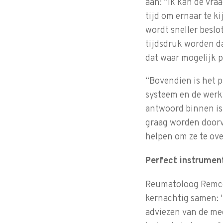
aan: “Ik kan de vr
tijd om ernaar te ki
wordt sneller beslo
tijdsdruk worden d
dat waar mogelijk p
“Bovendien is het p
systeem en de werkw
antwoord binnen is,
graag worden doorve
helpen om ze te ove
Perfect instrumen
Reumatoloog Remco L
kernachtig samen: “
adviezen van de me