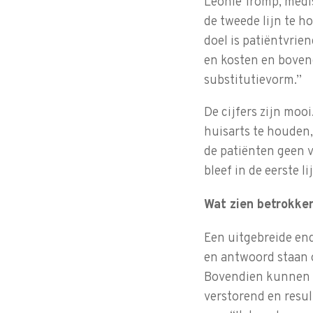
Leonie Tromp, medi
de tweede lijn te h
doel is patiëntvrien
en kosten en bovend
substitutievorm.”
De cijfers zijn moo
huisarts te houden
de patiënten geen ve
bleef in de eerste li
Wat zien betrokke
Een uitgebreide enq
en antwoord staan o
Bovendien kunnen w
verstorend en resu