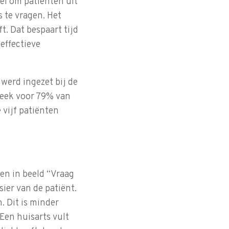
el om patiënten uit
 te vragen. Het
t. Dat bespaart tijd
effectieve
werd ingezet bij de
leek voor 79% van
e vijf patiënten
en in beeld “Vraag
ier van de patiënt.
 Dit is minder
Een huisarts vult