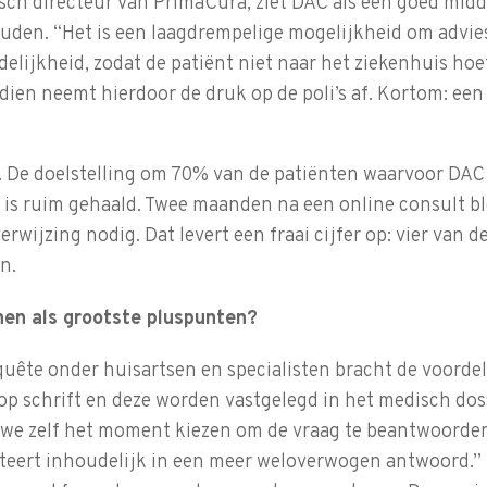
sch directeur van PrimaCura, ziet DAC als een goed midd
ouden. “Het is een laagdrempelige mogelijkheid om advies
delijkheid, zodat de patiënt niet naar het ziekenhuis hoef
ien neemt hierdoor de druk op de poli’s af. Kortom: een 
i. De doelstelling om 70% van de patiënten waarvoor DAC 
, is ruim gehaald. Twee maanden na een online consult b
rwijzing nodig. Dat levert een fraai cijfer op: vier van d
jn.
nen als grootste pluspunten?
uête onder huisartsen en specialisten bracht de voordel
p schrift en deze worden vastgelegd in het medisch doss
e zelf het moment kiezen om de vraag te beantwoorden.
lteert inhoudelijk in een meer weloverwogen antwoord.” 